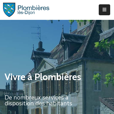
Municipalité
Services
Que
Faire
?
Infos
Vivre à Plombières
&
Actus
De nombreux services à
disposition des habitants