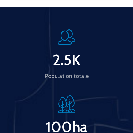
2.5
K
Population totale
100
ha