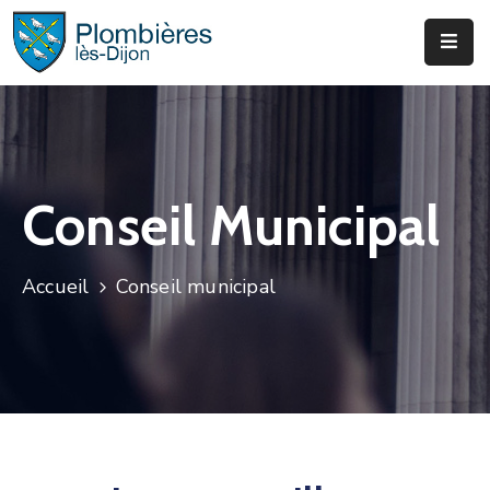
Municipalité
Services
Que
Conseil Municipal
Faire
?
Accueil
Conseil municipal
Infos
&
Actus