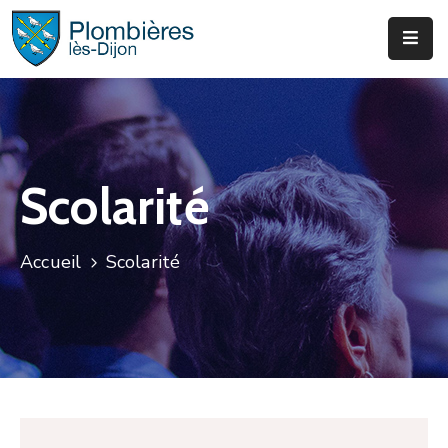
Municipalité
Services
Que
Scolarité
Faire
?
Accueil
Scolarité
Infos
&
Actus