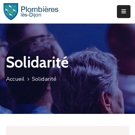
Municipalité
Services
Que
Solidarité
Faire
?
Accueil
Solidarité
Infos
&
Actus