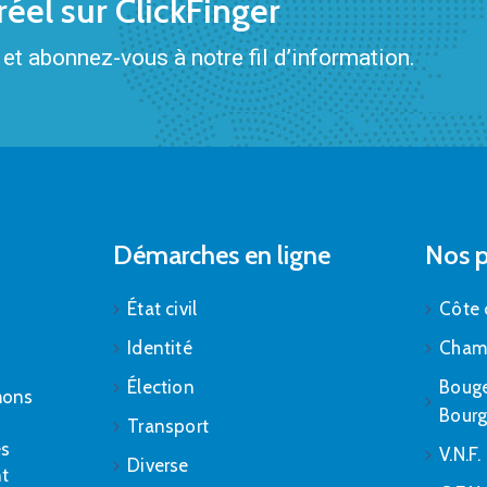
éel sur ClickFinger
et abonnez-vous à notre fil d’information.
Démarches en ligne
Nos p
État civil
Côte 
Identité
Cham
Élection
Bouge
mons
Bour
Transport
es
V.N.F.
Diverse
nt