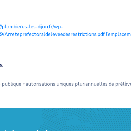
plombieres-les-dijon.fr/wp-
/Arreteprefectoraldeleveedesrestrictions.pdf l’emplacem
s
publique « autorisations uniques pluriannuelles de prélève