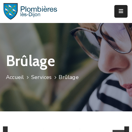
Municipalité
Services
Que
Brûlage
Faire
?
Accueil
Services
Brûlage
Infos
&
Actus