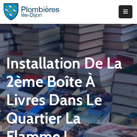
Municipalité
Services
Que
Installation De La
Faire
?
2ème Boîte À
Infos
&
Livres Dans Le
Actus
Quartier La
Flamme !