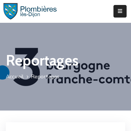
Municipalité
Services
Que
Reportages
Faire
?
Accueil
Reportages
Infos
&
Actus