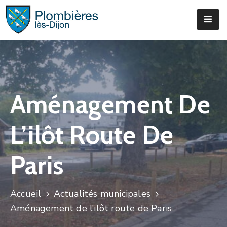
Municipalité
Services
Que
Aménagement De
Faire
?
L’ilôt Route De
Infos
&
Paris
Actus
Accueil
Actualités municipales
Aménagement de l’ilôt route de Paris