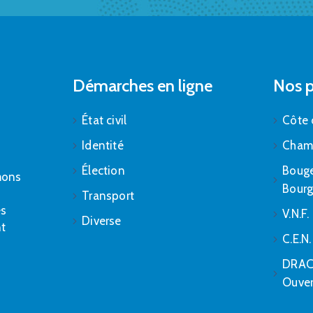
Démarches en ligne
Nos p
État civil
Côte 
Identité
Cham
Élection
Bouge
mons
Bour
Transport
es
V.N.F.
Diverse
nt
C.E.N
DRAC 
Ouver