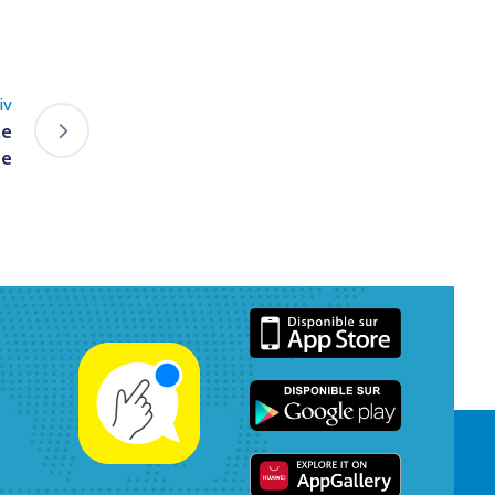
iv
le
se