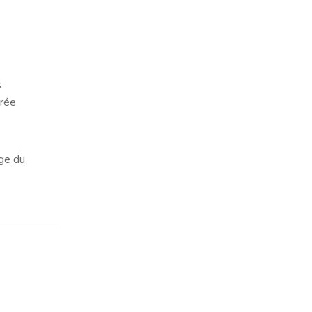
s
trée
rge du