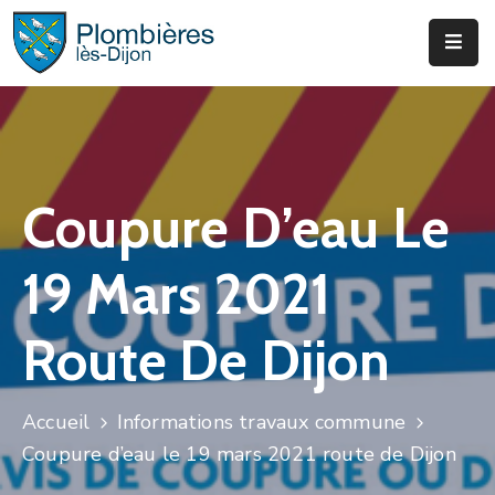
Municipalité
Services
Que
Coupure D’eau Le
Faire
?
19 Mars 2021
Infos
&
Route De Dijon
Actus
Accueil
Informations travaux commune
Coupure d’eau le 19 mars 2021 route de Dijon