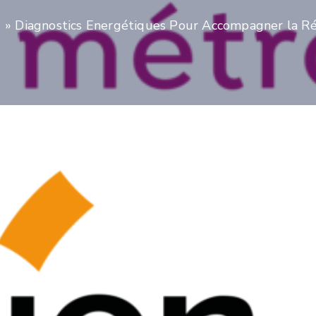
if » Diagnostics Energétiques Pour Accompagner la Ré