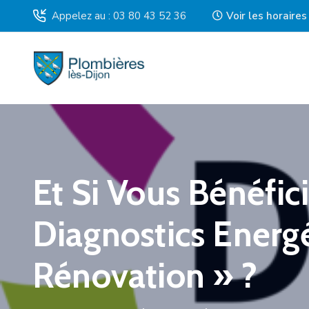
Appelez au : 03 80 43 52 36
Voir les horaire
Et Si Vous Bénéfic
Diagnostics Energ
Rénovation » ?