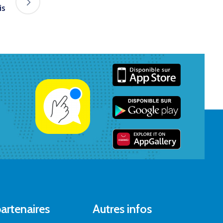
is
artenaires
Autres infos