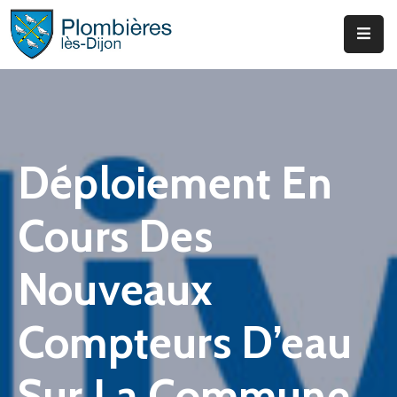
Municipalité
Services
Que
Déploiement En
Faire
?
Cours Des
Infos
&
Nouveaux
Actus
Compteurs D’eau
Sur La Commune