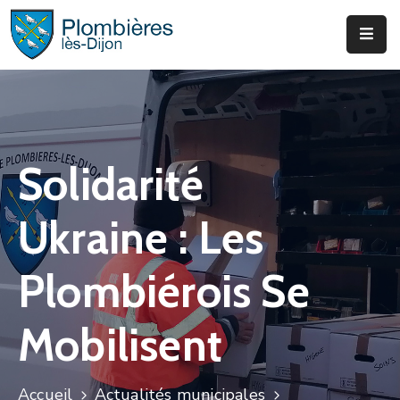
Municipalité
Services
Que
Solidarité
Faire
?
Ukraine : Les
Infos
&
Plombiérois Se
Actus
Mobilisent
Accueil
Actualités municipales