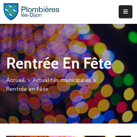
Municipalité
Services
Que
Rentrée En Fête
Faire
?
Accueil
Actualités municipales
Infos
Rentrée en Fête
&
Actus