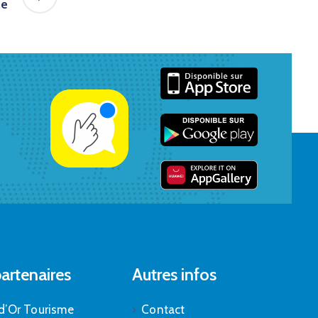
le
artenaires
Autres infos
d’Or Tourisme
Contact