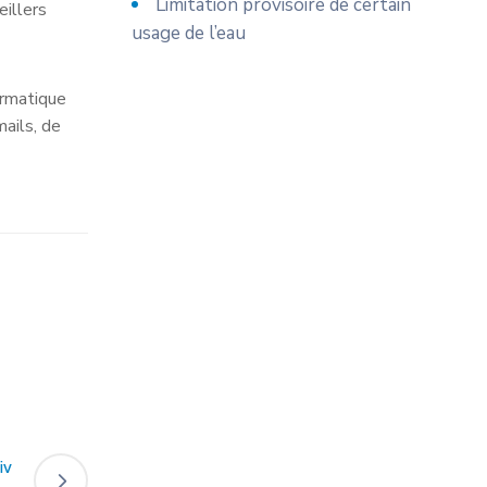
Limitation provisoire de certain
eillers
usage de l’eau
ormatique
mails, de
iv