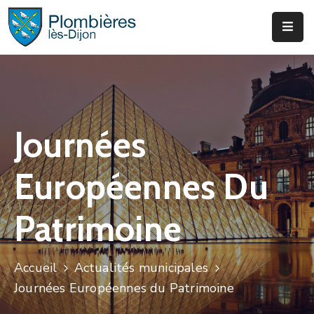
Municipalité
Services
Que
Journées
Faire
?
Européennes Du
Infos
&
Patrimoine
Actus
Accueil
Actualités municipales
Journées Européennes du Patrimoine