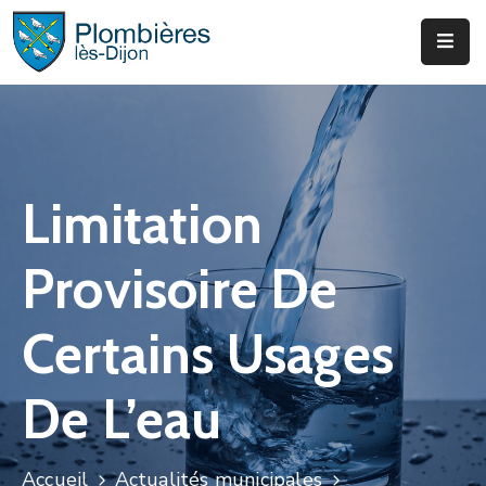
Municipalité
Services
Que
Limitation
Faire
?
Provisoire De
Infos
&
Certains Usages
Actus
De L’eau
Accueil
Actualités municipales