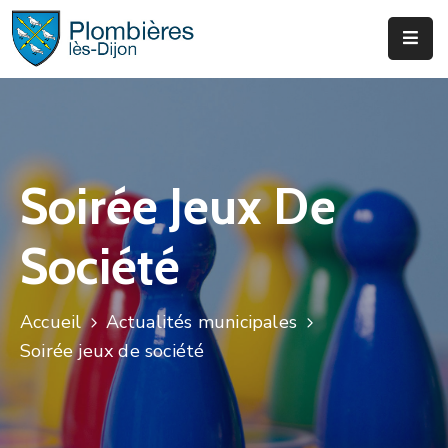
Municipalité
Services
Que
Soirée Jeux De
Faire
?
Société
Infos
&
Actus
Accueil
Actualités municipales
Soirée jeux de société