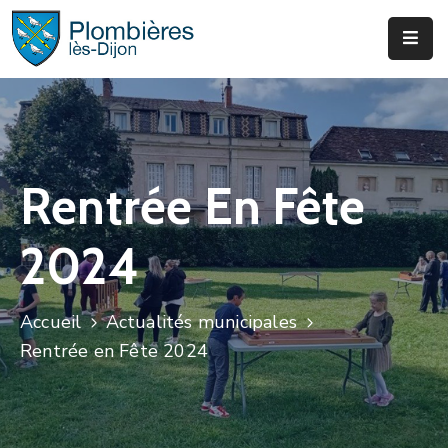
Municipalité
Services
Que
Rentrée En Fête
Faire
?
2024
Infos
&
Actus
Accueil
Actualités municipales
Rentrée en Fête 2024