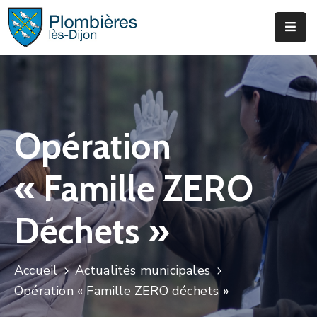
Municipalité
Services
Que
Opération
Faire
?
« Famille ZERO
Infos
&
Déchets »
Actus
Accueil
Actualités municipales
Opération « Famille ZERO déchets »