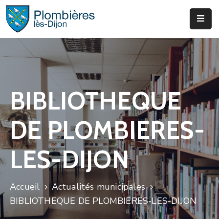
Municipalité
Services
Que
BIBLIOTHEQUE
Faire
?
DE PLOMBIERES-
Infos
&
LES-DIJON
Actus
Accueil
Actualités municipales
BIBLIOTHEQUE DE PLOMBIERES-LES-DIJON