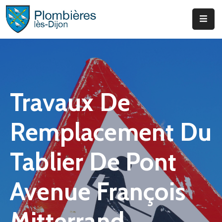
Municipalité
Services
Que
Travaux De
Faire
?
Remplacement Du
Infos
&
Tablier De Pont
Actus
Avenue François
Mitterrand