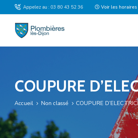
Appelez au : 03 80 43 52 36
Voir les horaire
COUPURE D’ELECT
Accueil
Non classé
COUPURE D’ELECTRICI