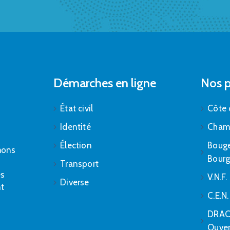
Démarches en ligne
Nos p
État civil
Côte 
Identité
Cham
Élection
Bouge
mons
Bour
Transport
es
V.N.F.
Diverse
nt
C.E.N
DRAC 
Ouver