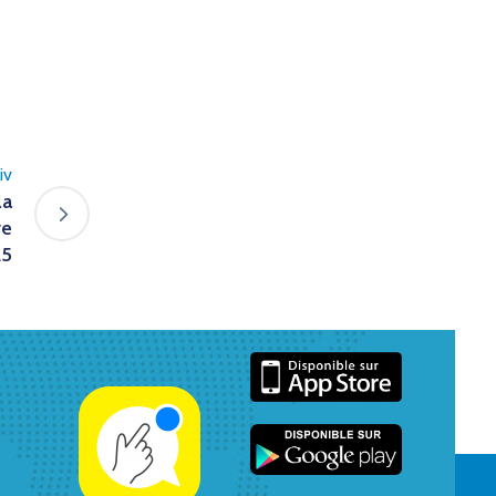
iv
la
re
25