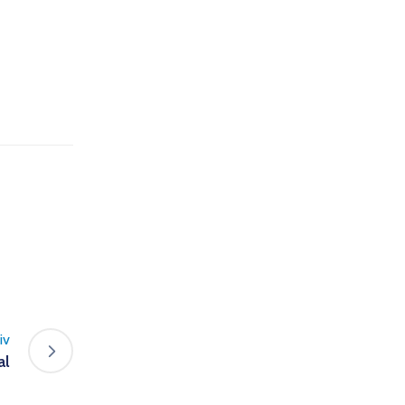
iv
al