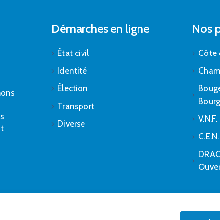
Démarches en ligne
Nos p
État civil
Côte 
Identité
Cham
Élection
Bouge
mons
Bour
Transport
es
V.N.F.
Diverse
nt
C.E.N
DRAC 
Ouver