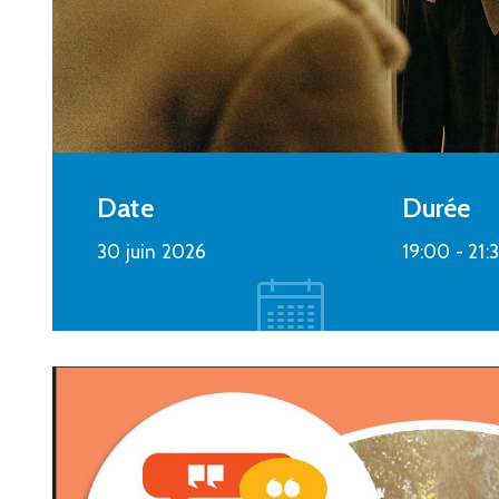
25 février 2023 @
15:30 -
19:00
Centre Social et Culturel - 3 rue du
château d'eau à Plombières
En savoir plus
Date
Durée
30 juin 2026
19:00 -
21: