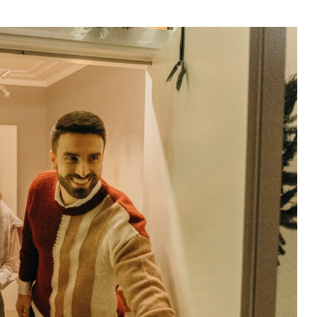
25
FÉV
2023
Culture
,
Loisirs
Carnaval 2023