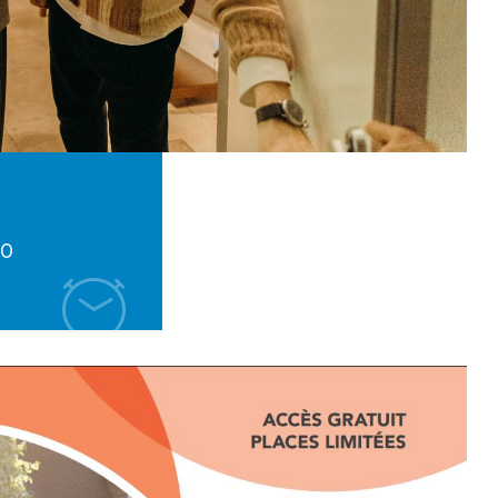
25 février 2023 @
15:30 -
19:00
Centre Social et Culturel - 3 rue du
château d'eau à Plombières
En savoir plus
30