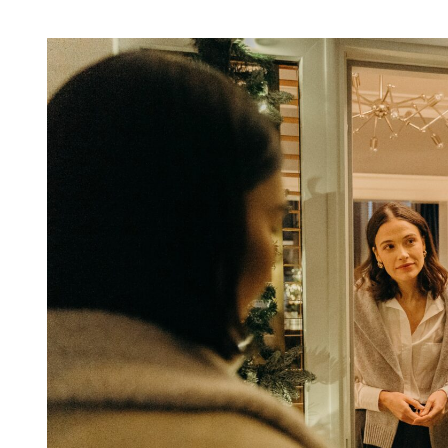
25
FÉV
2023
Culture
,
Loisirs
Carnaval 2023