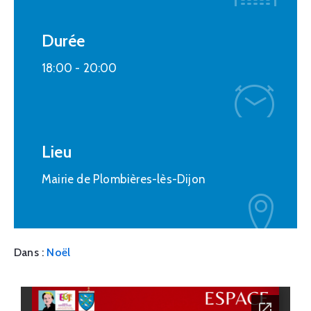
Durée
18:00 -
20:00
Lieu
Mairie de Plombières-lès-Dijon
Dans :
Noël