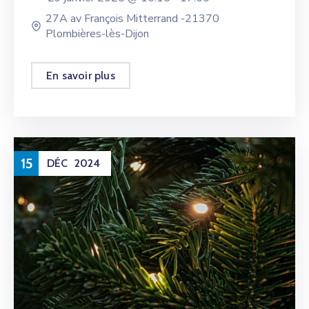
27A av François Mitterrand -21370
Plombières-lès-Dijon
En savoir plus
15
DÉC
2024