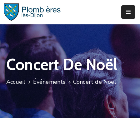
Municipalité
Services
Que
Concert De Noël
Faire
?
Accueil
Événements
Concert de Noël
Infos
&
Actus