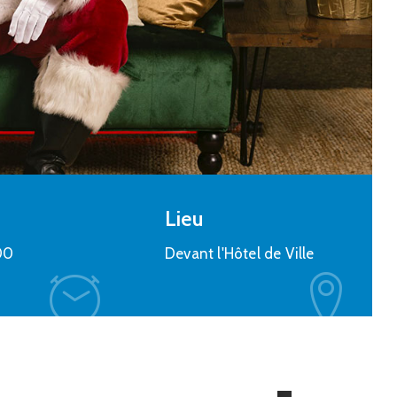
Culture
,
Loisirs
Carnaval 2023
25 février 2023 @
15:30 -
19:00
Centre Social et Culturel - 3 rue du
château d'eau à Plombières
En savoir plus
Lieu
00
Devant l'Hôtel de Ville