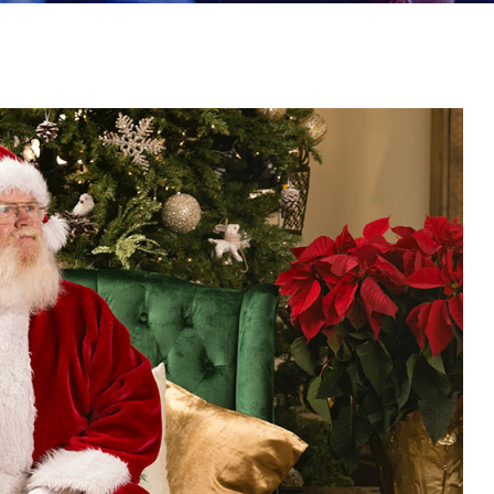
25
FÉV
2023