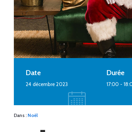
Culture
,
Loisirs
Carnaval 2023
25 février 2023 @
15:30 -
19:00
Centre Social et Culturel - 3 rue du
château d'eau à Plombières
En savoir plus
Date
Durée
24 décembre 2023
17:00 -
18:
Dans :
Noël