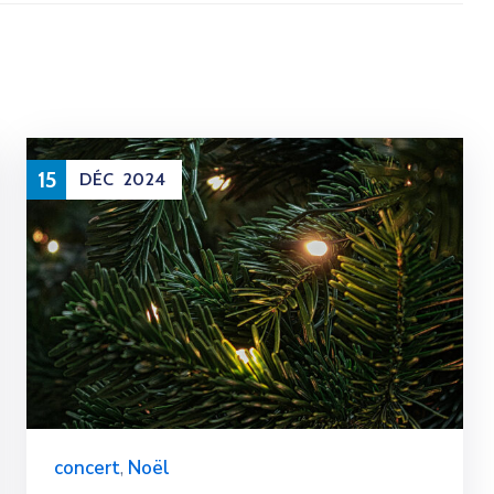
15
DÉC
2024
concert
,
Noël