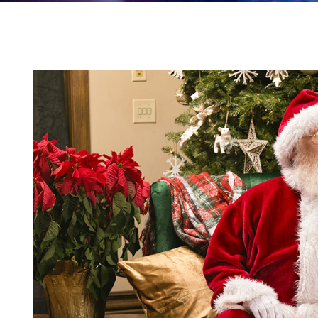
25
FÉV
2023