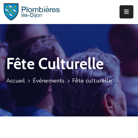
Municipalité
Services
Que
Fête Culturelle
Faire
?
Accueil
Événements
Fête culturelle
Infos
&
Actus