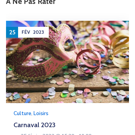
À Ne Pas Rater
25
FÉV
2023
Culture
,
Loisirs
Carnaval 2023