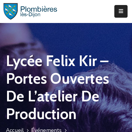
Municipalité
Services
Que
Lycée Felix Kir –
Faire
?
Portes Ouvertes
Infos
&
De L’atelier De
Actus
Production
Accueil
Événements