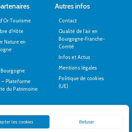
artenaires
Autres infos
d’Or Tourisme
Contact
bre d’Hôte
Qualité de l’air en
Bourgogne-Franche-
r Nature en
Comté
gogne
Infos et Actus
Mentions légales
. Bourgogne
Politique de cookies
– Plateforme
(UE)
te du Patrimoine
epter les cookies
Refuser