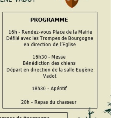
Culture
,
Loisirs
Carnaval 2023
25 février 2023 @
15:30 -
19:00
Centre Social et Culturel - 3 rue du
château d'eau à Plombières
En savoir plus