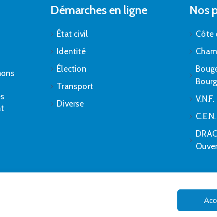
Démarches en ligne
Nos p
État civil
Côte 
Identité
Cham
Élection
Bouge
mons
Bour
Transport
es
V.N.F.
Diverse
nt
C.E.N
DRAC 
Ouver
Acc