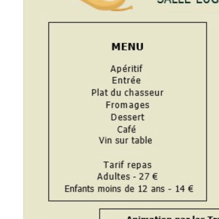
Culture
,
Loisirs
Carnaval 2023
25 février 2023 @
15:30 -
19:00
Centre Social et Culturel - 3 rue du
château d'eau à Plombières
En savoir plus