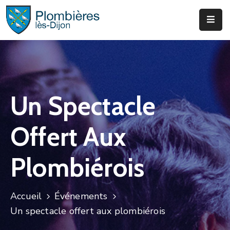
Municipalité
Services
Que
Un Spectacle
Faire
?
Offert Aux
Infos
&
Plombiérois
Actus
Accueil
Événements
Un spectacle offert aux plombiérois