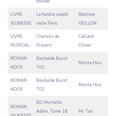
monde
LIVRE
La famille oukilé
Béatrice
JEUNESSE
visite Paris
VEILLON
LIVRE
Chanson de
Caillard
MUSICAL
Prévert
Olivier
ROMAN
Beybalde Burst
Morita Hiro
ADOS
T01
ROMAN
Beybalde Burst
Morita Hiro
ADOS
T02
BD Mortelle
ROMAN
Adèle, Tome 18:
Mr Tan
JEUNESSE