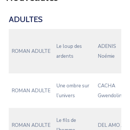
ADULTES
Le loup des
ADENIS
ROMAN ADULTE
ardents
Noémie
Une ombre sur
CACHA
ROMAN ADULTE
l’univers
Gwendoline
Le fils de
ROMAN ADULTE
DEL AMO J.B