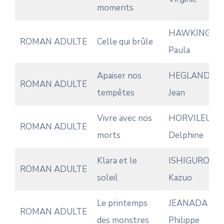
moments
HAWKING
ROMAN ADULTE
Celle qui brûle
Paula
Apaiser nos
HEGLAND
ROMAN ADULTE
tempêtes
Jean
Vivre avec nos
HORVILEUR
ROMAN ADULTE
morts
Delphine
Klara et le
ISHIGURO
ROMAN ADULTE
soleil
Kazuo
Le printemps
JEANADA
ROMAN ADULTE
des monstres
Philippe