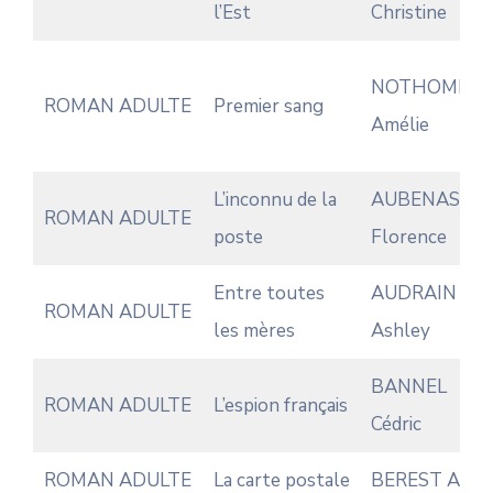
l’Est
Christine
NOTHOMB
ROMAN ADULTE
Premier sang
Amélie
L’inconnu de la
AUBENAS
ROMAN ADULTE
poste
Florence
Entre toutes
AUDRAIN
ROMAN ADULTE
les mères
Ashley
BANNEL
ROMAN ADULTE
L’espion français
Cédric
ROMAN ADULTE
La carte postale
BEREST Anne