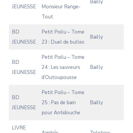
Bailly
JEUNESSE
Monsieur Range-
Tout
BD
Petit Poilu – Tome
Bailly
JEUNESSE
23 : Duel de bulles
Petit Poilu – Tome
BD
24 : Les sauveurs
Bailly
JEUNESSE
d’Outoupousse
Petit Poilu – Tome
BD
25 : Pas de bain
Bailly
JEUNESSE
pour Antidouche
LIVRE
Amitiés
Zolotow