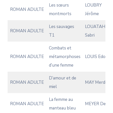
Les sœurs
LOUBRY
ROMAN ADULTE
montmorts
Jérôme
Les sauvages
LOUATAH
ROMAN ADULTE
T1
Sabri
Combats et
ROMAN ADULTE
métamorphoses
LOUIS Edouar
d’une femme
D’amour et de
ROMAN ADULTE
MAY Merdith
miel
La femme au
ROMAN ADULTE
MEYER Deon
manteau bleu