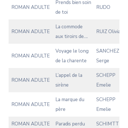
Prends bien soin
ROMAN ADULTE
RUDO
de toi
La commode
ROMAN ADULTE
RUIZ Olivia
aux tiroirs de….
Voyage le long
SANCHEZ
ROMAN ADULTE
de la charente
Serge
L’appel de la
SCHEPP
ROMAN ADULTE
sirène
Emelie
La marque du
SCHEPP
ROMAN ADULTE
père
Emelie
ROMAN ADULTE
Paradis perdu
SCHIMTT Eric