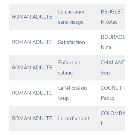
Le passager
BEUGLET
ROMAN ADULTE
sans visage
Nicolas
BOURAOUI
ROMAN ADULTE
Satisfaction
Nina
Enfant de
CHALANDON
ROMAN ADULTE
salaud
Sorj
La félicité du
COGNETTI
ROMAN ADULTE
loup
Paolo
COLOMBANI
ROMAN ADULTE
Le cerf volant
L.