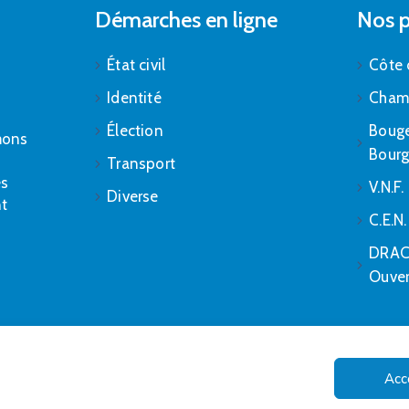
Démarches en ligne
Nos p
État civil
Côte 
Identité
Cham
Élection
Bouge
mons
Bour
Transport
es
V.N.F.
Diverse
nt
C.E.N
DRAC 
Ouver
Acc