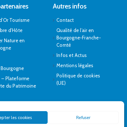
artenaires
Autres infos
d’Or Tourisme
Contact
bre d’Hôte
Qualité de l’air en
Bourgogne-Franche-
r Nature en
Comté
gogne
Infos et Actus
Mentions légales
. Bourgogne
Politique de cookies
– Plateforme
(UE)
te du Patrimoine
epter les cookies
Refuser