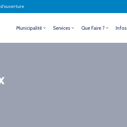
s d'ouverture
Municipalité
Services
Que Faire ?
Infos
x