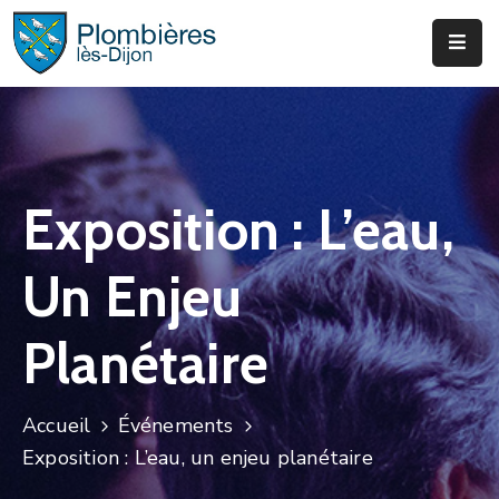
Municipalité
Services
Que
Exposition : L’eau,
Faire
?
Un Enjeu
Infos
&
Planétaire
Actus
Accueil
Événements
Exposition : L’eau, un enjeu planétaire