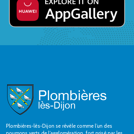
Plombières-lès-Dijon se révèle comme l’un des
poumons verts de l’agglomération, fort prisé par les