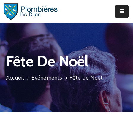
Municipalité
Services
Que
Fête De Noël
Faire
?
Accueil
Événements
Fête de Noël
Infos
&
Actus