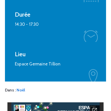
Durée
14:30 -
17:30
Lieu
Espace Germaine Tillion
Dans :
Noël