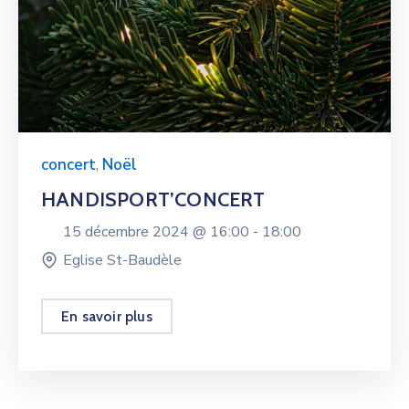
concert
,
Noël
HANDISPORT’CONCERT
15 décembre 2024 @
16:00 -
18:00
Eglise St-Baudèle
En savoir plus