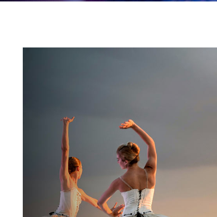
25
FÉV
2023