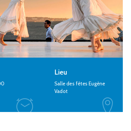
Culture
,
Loisirs
Carnaval 2023
25 février 2023 @
15:30 -
19:00
Centre Social et Culturel - 3 rue du
château d'eau à Plombières
En savoir plus
Lieu
00
Salle des fêtes Eugène
Vadot