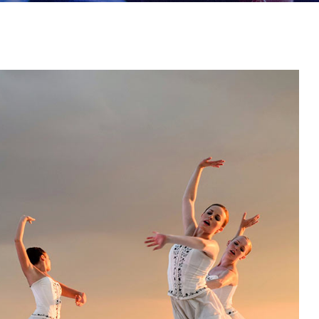
25
FÉV
2023