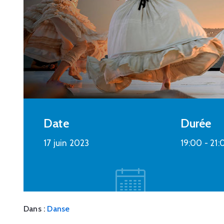
Culture
,
Loisirs
Carnaval 2023
25 février 2023 @
15:30 -
19:00
Centre Social et Culturel - 3 rue du
château d'eau à Plombières
En savoir plus
Date
Durée
17 juin 2023
19:00 -
21:
Dans :
Danse