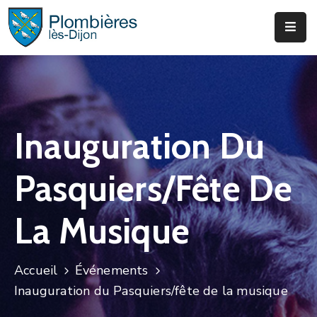
Municipalité
Services
Que
Inauguration Du
Faire
?
Pasquiers/fête De
Infos
&
La Musique
Actus
Accueil
Événements
Inauguration du Pasquiers/fête de la musique