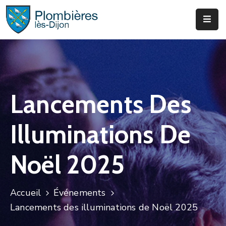
Municipalité
Services
Que
Lancements Des
Faire
?
Illuminations De
Infos
&
Noël 2025
Actus
Accueil
Événements
Lancements des illuminations de Noël 2025