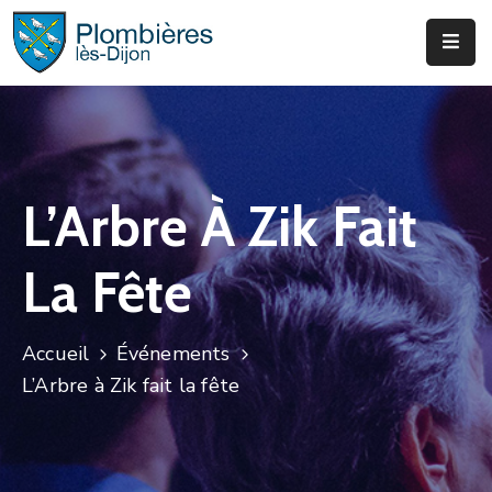
Municipalité
Services
Que
L’Arbre À Zik Fait
Faire
?
La Fête
Infos
&
Actus
Accueil
Événements
L’Arbre à Zik fait la fête