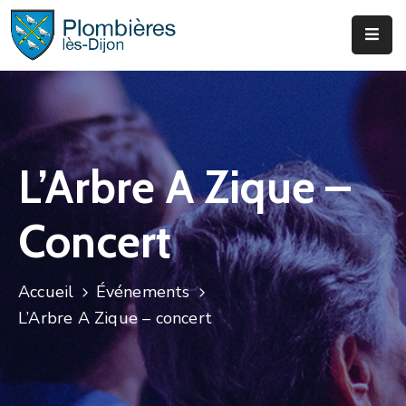
Municipalité
Services
Que
L’Arbre A Zique –
Faire
?
Concert
Infos
&
Actus
Accueil
Événements
L’Arbre A Zique – concert