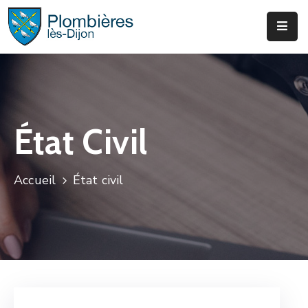
Municipalité
Services
Que
État Civil
Faire
?
Accueil
État civil
Infos
&
Actus